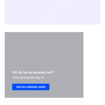
Vill du ha en annons här?
hej@startaegetforetag.se
SKICKA MEDDELANDE